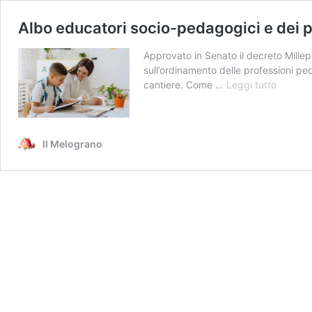
Albo educatori socio-pedagogici e dei 
Approvato in Senato il decreto Millep
sull’ordinamento delle professioni pe
Albo
cantiere. Come …
Leggi tutto
educato
socio-
pedagog
e
Il Melograno
dei
pedagog
a
che
punto
siamo?