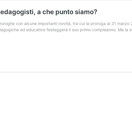
pedagogisti, a che punto siamo?
roroghe con alcune importanti novità, tra cui la proroga al 31 marzo 2
dagogiche ed educative festeggerà il suo primo compleanno. Ma la str
ri
ici
isti,