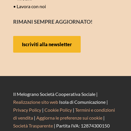
•
Lavora con noi
RIMANI SEMPRE AGGIORNATO!
Iscriviti alla newsletter
Il Melograno Società Cooperativa Sociale |
Realizzazione sito web
Isola di Comunicazione |
Privacy Policy
|
Cookie Policy
|
Termini e condizioni
di vendita
|
Aggiorna le preferenze sui cookie
|
Società Trasparente
| Partita IVA: 12874300150