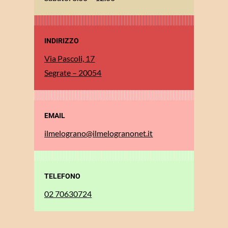
INDIRIZZO
Via Pascoli, 17
Segrate – 20054
EMAIL
ilmelograno@ilmelogranonet.it
TELEFONO
02 70630724