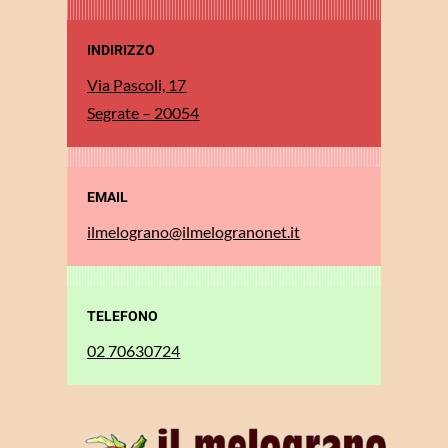
INDIRIZZO
Via Pascoli, 17
Segrate – 20054
EMAIL
ilmelograno@ilmelogranonet.it
TELEFONO
02 70630724