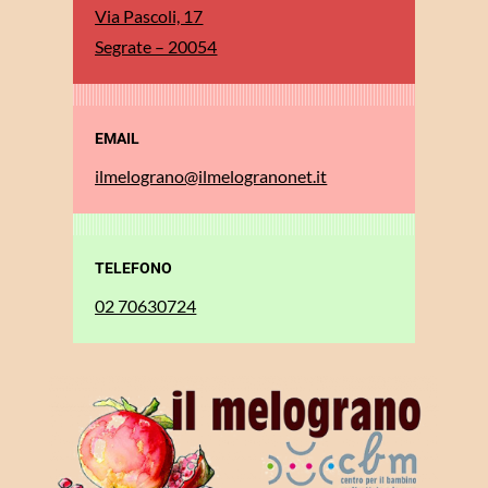
Via Pascoli, 17
Segrate – 20054
EMAIL
ilmelograno@ilmelogranonet.it
TELEFONO
02 70630724