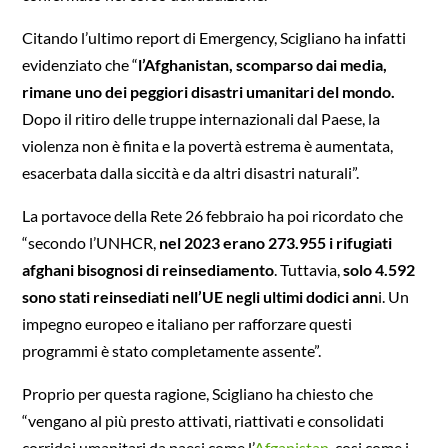
Citando l’ultimo report di Emergency, Scigliano ha infatti
evidenziato che “
l’Afghanistan, scomparso dai media,
rimane uno dei peggiori disastri umanitari del mondo.
Dopo il ritiro delle truppe internazionali dal Paese, la
violenza non è finita e la povertà estrema è aumentata,
esacerbata dalla siccità e da altri disastri naturali”.
La portavoce della Rete 26 febbraio ha poi ricordato che
“secondo l’UNHCR,
nel 2023 erano 273.955 i rifugiati
afghani bisognosi di reinsediamento
. Tuttavia,
solo 4.592
sono stati reinsediati nell’UE negli ultimi dodici ann
i. Un
impegno europeo e italiano per rafforzare questi
programmi è stato completamente assente”.
Proprio per questa ragione, Scigliano ha chiesto che
“vengano al più presto attivati, riattivati e consolidati
corridoi umanitari da paesi come l’
Afganistan
, cosi come i